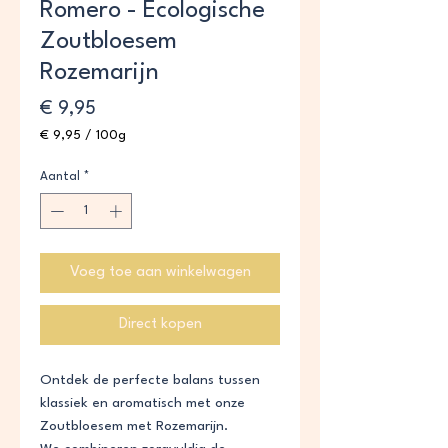
Romero - Ecologische
Zoutbloesem
Rozemarijn
Prijs
€ 9,95
€ 9,95
/
100g
€ 9,95
per
Aantal
*
100
Gram
Voeg toe aan winkelwagen
Direct kopen
Ontdek de perfecte balans tussen
klassiek en aromatisch met onze
Zoutbloesem met Rozemarijn.