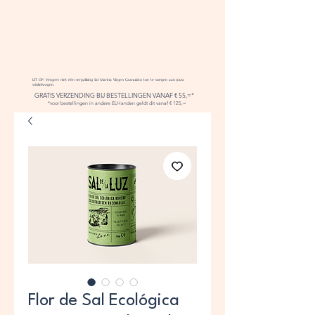
LET OP: Vergeet niet één verpakking Sal Marina Virgen Granulato toe te voegen aan jouw
winkelwagen.
GRATIS VERZENDING BIJ BESTELLINGEN VANAF € 55,=*
*voor bestellingen in andere EU-landen geldt dit vanaf € 125,=
Flor de Sal Ecológica