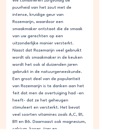
We combineren zorgvuldig de
puurheid van het zout met de
intense, kruidige geur van
Rozemarijn, waardoor een
smaakmaker ontstaat die de smaak
van uw gerechten op een
uitzonderlijke manier versterkt.
Naast dat Rozemarijn veel gebruikt
wordt als smaakmaker in de keuken
wordt het ook al duizenden jaren
gebruikt in de natuurgeneeskunde.
Een groot deel van de populariteit
van Rozemarijn is te danken aan het
feit dat men de overtuiging had -en
heeft- dat ze het geheugen
stimuleert en versterkt. Het bevat
veel soorten vitamines zoals A,C, B1,
B11 en B6. Daarnaast ook magnesium,
calcium, koper, ijzer en
mangaan, antioxidanten,