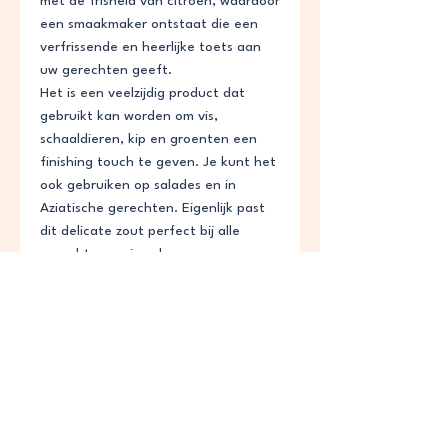
met de frisheid van citroen, waardoor
een smaakmaker ontstaat die een
verfrissende en heerlijke toets aan
uw gerechten geeft.
Het is een veelzijdig product dat
gebruikt kan worden om vis,
schaaldieren, kip en groenten een
finishing touch te geven. Je kunt het
ook gebruiken op salades en in
Aziatische gerechten. Eigenlijk past
dit delicate zout perfect bij alle
gerechten en is ook een van onze
bestsellers.
Bewaaradvies
Bewaar op een koele, droge plaats om
Voedingswaardedeclaratie
de natuurlijke eigenschappen te
behouden.
Waarde Energie 20,3 Kcal