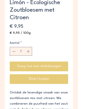
Limón - Ecologische
Zoutbloesem met
Citroen
Prijs
€ 9,95
€ 9,95
/
100g
€ 9,95
per
Aantal
*
100
Gram
Voeg toe aan winkelwagen
Direct kopen
Ontdek de levendige smaak van onze
zoutbloesem mix met citroen. We
combineren de puurheid van het zout