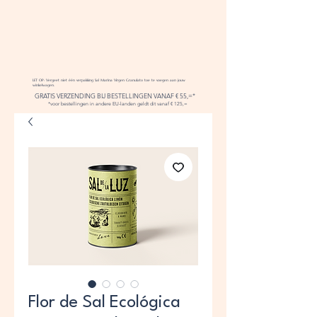
LET OP: Vergeet niet één verpakking Sal Marina Virgen Granulato toe te voegen aan jouw
winkelwagen.
GRATIS VERZENDING BIJ BESTELLINGEN VANAF € 55,=*
*voor bestellingen in andere EU-landen geldt dit vanaf € 125,=
Flor de Sal Ecológica